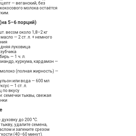
цепт — веганский, без
 кокосового молока остаётся
гким.
на 5–6 порций)
шт. весом около 1,8–2 кг
масло — 2 ст. л. + немного
ания
едняя луковица
 зубчика
ирь — 1 ч. л.
риандр, куркума, кардамон —
.
молоко (полная жирность) —
ульон или вода — 600 мл
сус — 1 ст. л.
ц по вкусу
: семечки тыквы, свежая
енки
е
 духовку до 200 °C.
тыкву, удалите семена,
аслом и запеките срезом
гкости (40–60 минут).