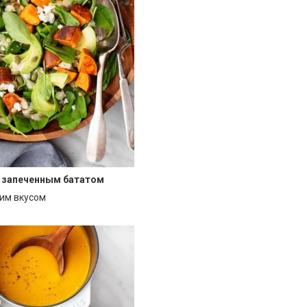
с запеченным бататом
ким вкусом