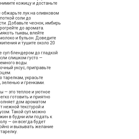
снимите кожицу и достаньте
 обжарьте лук на оливковом
поткой соли до
ти. Добавьте чеснок, имбирь
прогрейте до аромата.
мякоть тыквы, влейте
молоко и бульон. Доведите
 кипения и тушите около 20
е суп блендером до гладкой
Если слишком густо —
немного воды.
очный уксус, приправьте
рцем.
о тарелкам, украсьте
 зеленью и гренками.
ы — это теплое и уютное
егко готовить и приятно
полняет дом ароматом
т нежной текстурой и
сом. Такой суп можно
жин в будни или подать к
олу — он всегда будет
ойно и вызывать желание
тарелку.