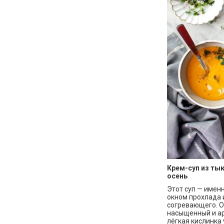
Крем-суп из ты
осень
Этот суп — именн
окном прохлада и
согревающего. О
насыщенный и ар
лёгкая кислинка