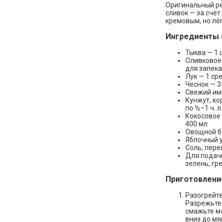
Оригинальный ре
сливок — за счёт
кремовым, но лё
Ингредиенты (
Тыква — 1 
Оливковое 
для запек
Лук — 1 ср
Чеснок — 3
Свежий имб
Кунжут, ко
по ½–1 ч. л
Кокосовое 
400 мл
Овощной б
Яблочный ук
Соль, пере
Для подачи
зелень, гр
Приготовлени
Разогрейте
Разрежьте 
смажьте м
вниз до мя