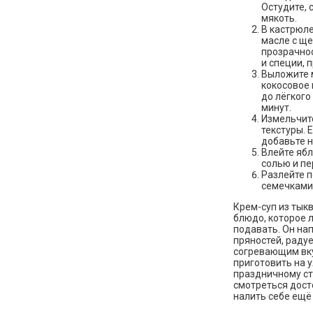
Остудите, 
мякоть.
В кастрюле
масле с ще
прозрачнос
и специи, 
Выложите 
кокосовое 
до лёгкого
минут.
Измельчит
текстуры. 
добавьте 
Влейте ябл
солью и пе
Разлейте п
семечками,
Крем-суп из тыкв
блюдо, которое л
подавать. Он на
пряностей, радуе
согревающим вку
приготовить на у
праздничному ст
смотреться дост
налить себе ещё 