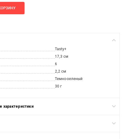
КОРЗИНУ
Tasty+
17,3 см
6
2,2 см
Темно-зеленый
30 г
 характеристики