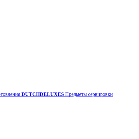
отовления
DUTCHDELUXES
Предметы сервировки