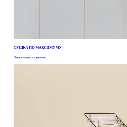
СУШКА ПО МАКСИМУМУ
Н
апольные сушилки