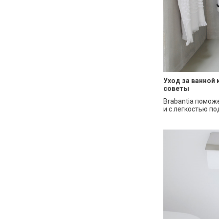
Уход за ванной
советы
Brabantia помож
и с легкостью по