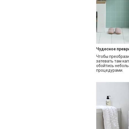
Чудесное превр
Чтобы преобрази
затевать там ка
обойтись небол
процедурами.