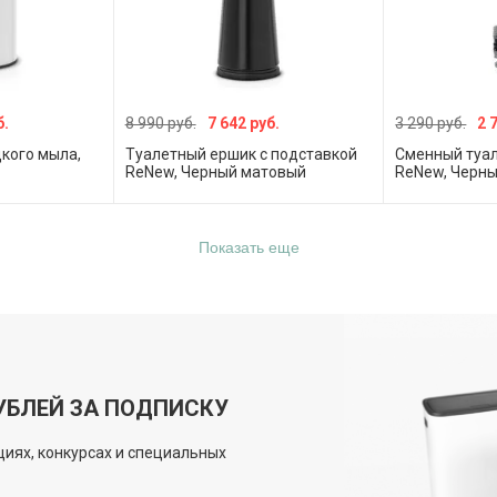
б.
8 990 руб.
7 642 руб.
3 290 руб.
2 
кого мыла,
Туалетный ершик с подставкой
Сменный туа
ReNew, Черный матовый
ReNew, Черн
Показать еще
УБЛЕЙ ЗА ПОДПИСКУ
иях, конкурсах и специальных