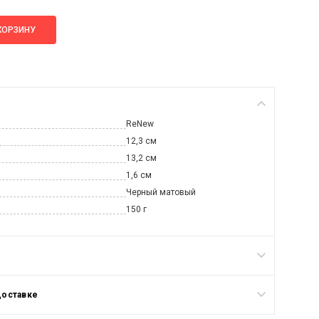
КОРЗИНУ
ReNew
12,3 см
13,2 см
1,6 см
Черный матовый
150 г
доставке