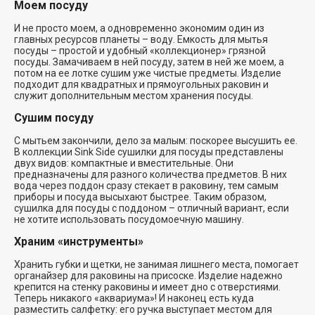
Моем посуду
И не просто моем, а одновременно экономим один из
главных ресурсов планеты – воду. Емкость для мытья
посуды – простой и удобный «коллекционер» грязной
посуды. Замачиваем в ней посуду, затем в ней же моем, а
потом на ее лотке сушим уже чистые предметы. Изделие
подходит для квадратных и прямоугольных раковин и
служит дополнительным местом хранения посуды.
Сушим посуду
С мытьем закончили, дело за малым: поскорее высушить ее.
В коллекции Sink Side сушилки для посуды представлены
двух видов: компактные и вместительные. Они
предназначены для разного количества предметов. В них
вода через поддон сразу стекает в раковину, тем самым
приборы и посуда высыхают быстрее. Таким образом,
сушилка для посуды с поддоном – отличный вариант, если
не хотите использовать посудомоечную машину.
Храним «инструменты»
Хранить губки и щетки, не занимая лишнего места, помогает
органайзер для раковины на присоске. Изделие надежно
крепится на стенку раковины и имеет дно с отверстиями.
Теперь никакого «аквариума»! И наконец есть куда
разместить салфетку: его ручка выступает местом для