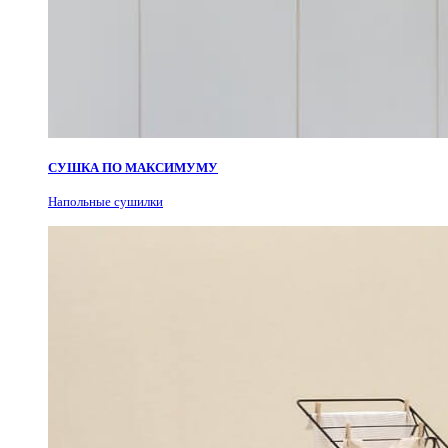
СУШКА ПО МАКСИМУМУ
Н
апольные сушилки