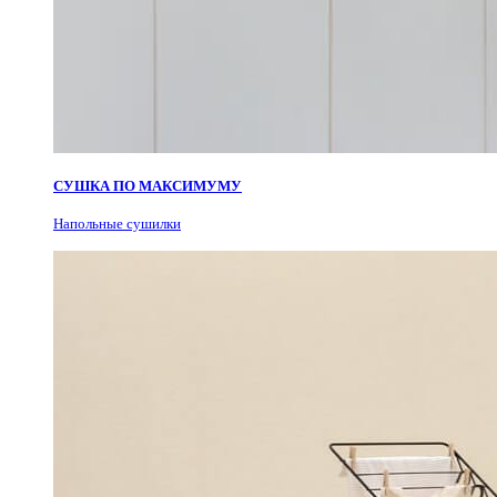
СУШКА ПО МАКСИМУМУ
Н
апольные сушилки