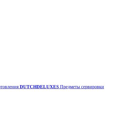
отовления
DUTCHDELUXES
Предметы сервировки