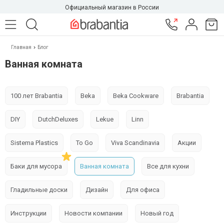
Официальный магазин в России
Главная
Блог
Ванная комната
100 лет Brabantia
Beka
Beka Cookware
Brabantia
DIY
DutchDeluxes
Lekue
Linn
Sistema Plastics
To Go
Viva Scandinavia
Акции
Баки для мусора
Ванная комната
Все для кухни
Гладильные доски
Дизайн
Для офиса
Инструкции
Новости компании
Новый год