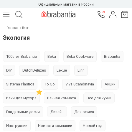
Официальный магазин в России
Главная
Блог
Экология
100 лет Brabantia
Beka
Beka Cookware
Brabantia
DIY
DutchDeluxes
Lekue
Linn
Sistema Plastics
To Go
Viva Scandinavia
Акции
Баки для мусора
Ванная комната
Все для кухни
Гладильные доски
Дизайн
Для офиса
Инструкции
Новости компании
Новый год