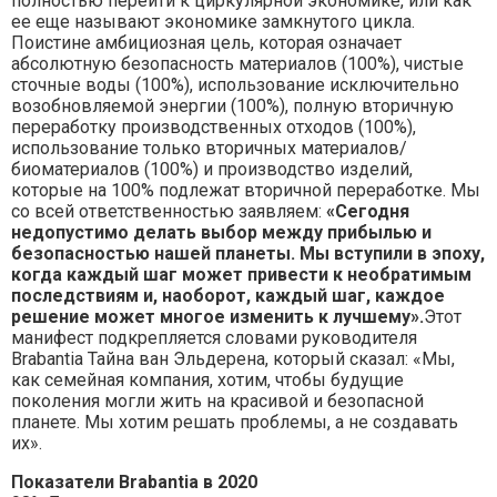
полностью перейти к циркулярной экономике, или как
ее еще называют экономике замкнутого цикла.
Поистине амбициозная цель, которая означает
абсолютную безопасность материалов (100%), чистые
сточные воды (100%), использование исключительно
возобновляемой энергии (100%), полную вторичную
переработку производственных отходов (100%),
использование только вторичных материалов/
биоматериалов (100%) и производство изделий,
которые на 100% подлежат вторичной переработке. Мы
со всей ответственностью заявляем:
«С
егодня
недопустимо делать выбор между прибылью и
безопасностью нашей планеты. Мы вступили в эпоху,
когда каждый шаг может привести к необратимым
последствиям и, наоборот, каждый шаг, каждое
решение может многое изменить к лучшему».
Этот
манифест подкрепляется словами руководителя
Brabantia Тайна ван Эльдерена, который сказал: «Мы,
как семейная компания, хотим, чтобы будущие
поколения могли жить на красивой и безопасной
планете. Мы хотим решать проблемы, а не создавать
их».
Показатели
Brabantia
в 2020