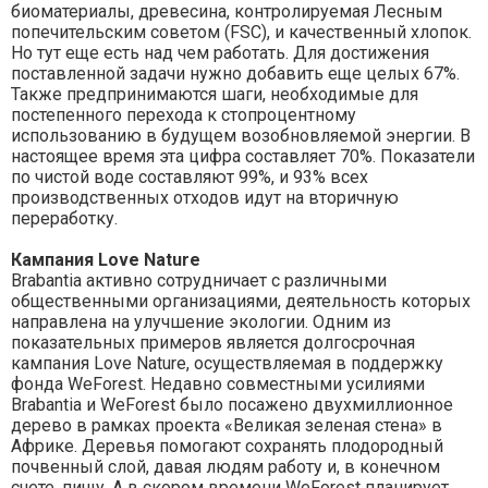
биоматериалы, древесина, контролируемая Лесным
попечительским советом (FSC), и качественный хлопок.
Но тут еще есть над чем работать. Для достижения
поставленной задачи нужно добавить еще целых 67%.
Также предпринимаются шаги, необходимые для
постепенного перехода к стопроцентному
использованию в будущем возобновляемой энергии. В
настоящее время эта цифра составляет 70%. Показатели
по чистой воде составляют 99%, и 93% всех
производственных отходов идут на вторичную
переработку.
Кампания
Love Nature
Brabantia активно сотрудничает с различными
общественными организациями, деятельность которых
направлена на улучшение экологии. Одним из
показательных примеров является долгосрочная
кампания Love Nature, осуществляемая в поддержку
фонда WeForest. Недавно совместными усилиями
Brabantia и WeForest было посажено двухмиллионное
дерево в рамках проекта «Великая зеленая стена» в
Африке. Деревья помогают сохранять плодородный
почвенный слой, давая людям работу и, в конечном
счете, пищу. А в скором времени WeForest планирует