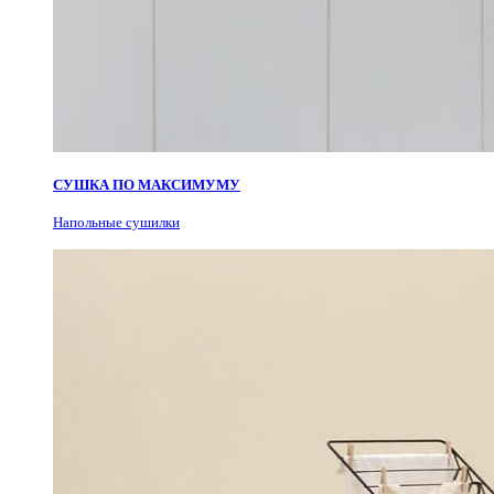
СУШКА ПО МАКСИМУМУ
Н
апольные сушилки