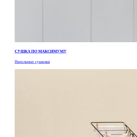
СУШКА ПО МАКСИМУМУ
Н
апольные сушилки