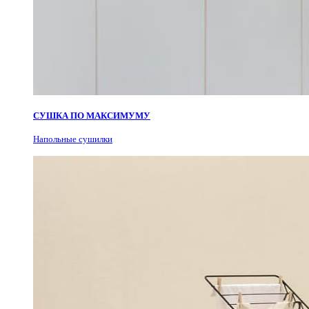
СУШКА ПО МАКСИМУМУ
Н
апольные сушилки