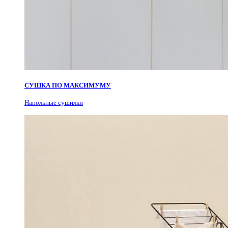
СУШКА ПО МАКСИМУМУ
Н
апольные сушилки