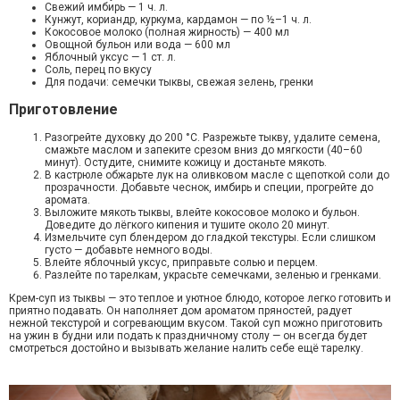
Свежий имбирь — 1 ч. л.
Кунжут, кориандр, куркума, кардамон — по ½–1 ч. л.
Кокосовое молоко (полная жирность) — 400 мл
Овощной бульон или вода — 600 мл
Яблочный уксус — 1 ст. л.
Соль, перец по вкусу
Для подачи: семечки тыквы, свежая зелень, гренки
Приготовление
Разогрейте духовку до 200 °C. Разрежьте тыкву, удалите семена,
смажьте маслом и запеките срезом вниз до мягкости (40–60
минут). Остудите, снимите кожицу и достаньте мякоть.
В кастрюле обжарьте лук на оливковом масле с щепоткой соли до
прозрачности. Добавьте чеснок, имбирь и специи, прогрейте до
аромата.
Выложите мякоть тыквы, влейте кокосовое молоко и бульон.
Доведите до лёгкого кипения и тушите около 20 минут.
Измельчите суп блендером до гладкой текстуры. Если слишком
густо — добавьте немного воды.
Влейте яблочный уксус, приправьте солью и перцем.
Разлейте по тарелкам, украсьте семечками, зеленью и гренками.
Крем-суп из тыквы — это теплое и уютное блюдо, которое легко готовить и
приятно подавать. Он наполняет дом ароматом пряностей, радует
нежной текстурой и согревающим вкусом. Такой суп можно приготовить
на ужин в будни или подать к праздничному столу — он всегда будет
смотреться достойно и вызывать желание налить себе ещё тарелку.