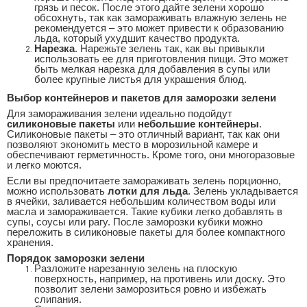
грязь и песок. После этого дайте зелени хорошо
обсохнуть, так как замораживать влажную зелень не
рекомендуется – это может привести к образованию
льда, который ухудшит качество продукта.
Нарезка
. Нарежьте зелень так, как вы привыкли
использовать ее для приготовления пищи. Это может
быть мелкая нарезка для добавления в супы или
более крупные листья для украшения блюд.
Выбор контейнеров и пакетов для заморозки зелени
Для замораживания зелени идеально подойдут
силиконовые пакеты
или
небольшие контейнеры
.
Силиконовые пакеты – это отличный вариант, так как они
позволяют экономить место в морозильной камере и
обеспечивают герметичность. Кроме того, они многоразовые
и легко моются.
Если вы предпочитаете замораживать зелень порционно,
можно использовать
лотки для льда
. Зелень укладывается
в ячейки, заливается небольшим количеством воды или
масла и замораживается. Такие кубики легко добавлять в
супы, соусы или рагу. После заморозки кубики можно
переложить в силиконовые пакеты для более компактного
хранения.
Порядок заморозки зелени
Разложите нарезанную зелень на плоскую
поверхность, например, на противень или доску. Это
позволит зелени заморозиться ровно и избежать
слипания.