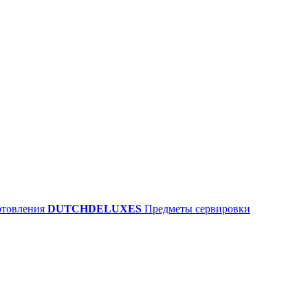
отовления
DUTCHDELUXES
Предметы сервировки