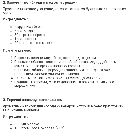
2. Запеченные яблоки с медом и орехами
Простое и полезное угощение, которое готовится буквально за несколько
минут.
Ингредиенты:
4 крупных яблока
4 ч.л. меда
50 г грецких орехов
1 ч.л. корицы
30 г сливочного масла
Приготовление:
Вырезать сердцевину яблок, оставив дно целым.
В каждое яблоко положить по чайной ложке меда, добавить
измельченные орехи и щепотку корицы.
Выложить яблоки в форму для запекания, сверху положить
небольшой кусочек сливочного масла.
Запекать при 180°C около 25–30 минут до мягкости.
Подавать горячими, можно дополнить шариком ванильного
мороженого.
3. Горячий шоколад с апельсином
Ароматный напиток для холодных вечеров, который можно приготовить
за считанные минуты.
Ингредиенты:
500 мл молока
100 г темного шоколада (70%)