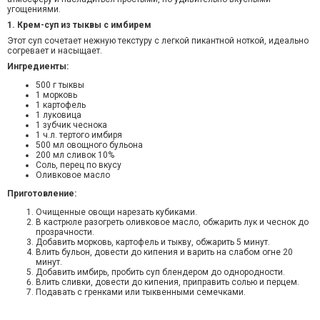
угощениями.
1. Крем-суп из тыквы с имбирем
Этот суп сочетает нежную текстуру с легкой пикантной ноткой, идеально
согревает и насыщает.
Ингредиенты:
500 г тыквы
1 морковь
1 картофель
1 луковица
1 зубчик чеснока
1 ч.л. тертого имбиря
500 мл овощного бульона
200 мл сливок 10%
Соль, перец по вкусу
Оливковое масло
Приготовление:
Очищенные овощи нарезать кубиками.
В кастрюле разогреть оливковое масло, обжарить лук и чеснок до
прозрачности.
Добавить морковь, картофель и тыкву, обжарить 5 минут.
Влить бульон, довести до кипения и варить на слабом огне 20
минут.
Добавить имбирь, пробить суп блендером до однородности.
Влить сливки, довести до кипения, приправить солью и перцем.
Подавать с гренками или тыквенными семечками.