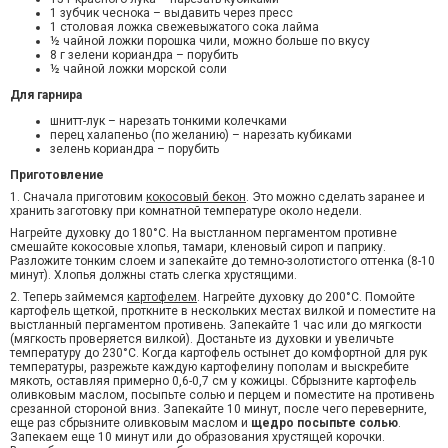
1 зубчик чеснока – выдавить через пресс
1 столовая ложка свежевыжатого сока лайма
½ чайной ложки порошка чили, можно больше по вкусу
8 г зелени кориандра – порубить
½ чайной ложки морской соли
Для гарнира
шнитт-лук – нарезать тонкими колечками
перец халапеньо (по желанию) – нарезать кубиками
зелень кориандра – порубить
Приготовление
1. Сначала приготовим
кокосовый бекон
. Это можно сделать заранее и
хранить заготовку при комнатной температуре около недели.
Нагрейте духовку до 180°С. На выстланном пергаментом противне
смешайте кокосовые хлопья, тамари, кленовый сироп и паприку.
Разложите тонким слоем и запекайте до темно-золотистого оттенка (8-10
минут). Хлопья должны стать слегка хрустящими.
2. Теперь займемся
картофелем
. Нагрейте духовку до 200°С. Помойте
картофель щеткой, проткните в нескольких местах вилкой и поместите на
выстланный пергаментом противень. Запекайте 1 час или до мягкости
(мягкость проверяется вилкой). Достаньте из духовки и увеличьте
температуру до 230°С. Когда картофель остынет до комфортной для рук
температуры, разрежьте каждую картофелину пополам и выскребите
мякоть, оставляя примерно 0,6-0,7 см у кожицы. Сбрызните картофель
оливковым маслом, посыпьте солью и перцем и поместите на противень
срезанной стороной вниз. Запекайте 10 минут, после чего переверните,
еще раз сбрызните оливковым маслом и
щедро посыпьте солью
.
Запекаем еще 10 минут или до образования хрустящей корочки.