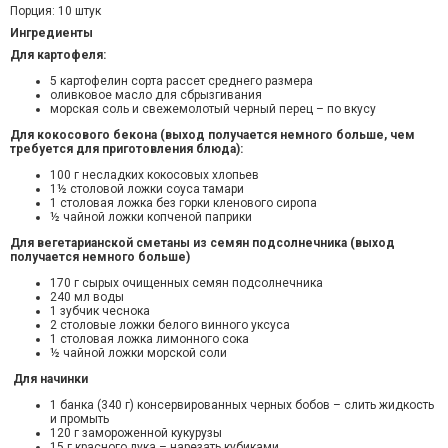
Порция: 10 штук
Ингредиенты
Для картофеля:
5 картофелин сорта рассет среднего размера
оливковое масло для сбрызгивания
морская соль и свежемолотый черный перец – по вкусу
Для кокосового бекона (выход получается немного больше, чем
требуется для приготовления блюда):
100 г несладких кокосовых хлопьев
1½ столовой ложки соуса тамари
1 столовая ложка без горки кленового сиропа
½ чайной ложки копченой паприки
Для вегетарианской сметаны из семян подсолнечника (выход
получается немного больше)
170 г сырых очищенных семян подсолнечника
240 мл воды
1 зубчик чеснока
2 столовые ложки белого винного уксуса
1 столовая ложка лимонного сока
½ чайной ложки морской соли
Для
начинки
1 банка (340 г) консервированных черных бобов – слить жидкость
и промыть
120 г замороженной кукурузы
15 г красного лука – нарезать кубиками