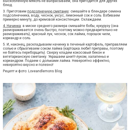
Выскобленную мякоть не выбрасываем, она пригодится для других
блюд.
3. Приготовим
подсолнечную сметанку
: смешайте в блендере семена
подсолнечника, воду, чеснок, уксус, лимонный сок и соль. Взбиваем
примерно минуту, до кремовой консистенции. Охлаждаем.
4. Начинка
: в миске среднего размера смешайте бобы, кукурузу (она
размораживается очень быстро, поэтому можно предварительно не
размораживать), красный лук, чеснок, сок лайма, порошок чили,
кориандр и соль.
5. И, наконец, раскладываем начинку в печеный картофель, приправляем
солью и сбрызгиваем соком лайма (картошка любит приправы, поэтому
не бойтесь переборщить). Сверху кладем кокосовый бекон и
вегетарианскую сметанку. Украшаем шнитт-луком, халапеньо и
кориандром. Подаем с дольками лайма. Невероятно эффектно,
невероятно вкусно и полезно!
Рецепт и фото: Loveandlemons Blog