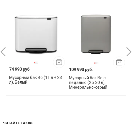
74 990 руб.
109 990 руб.
7
Мусорный бак Bo (11 л + 23
o
Мусорный бак Bo с
М
л), Белый
педалью (2 x 30 л),
Ч
Минерально-серый
ЧИТАЙТЕ ТАКЖЕ