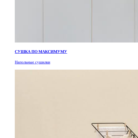
СУШКА ПО МАКСИМУМУ
Н
апольные сушилки