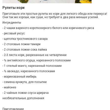
Рулеты нори
Приготовьте эти простые
рулеты
из нори для легкого обеда или перекуса!
Они так же хороши, как суши, но требуют в два раза меньше усилий.
Ингредиенты
- 2 чашки вареного короткозерного белого или коричневого риса
- рисов
ый
уксус
- щепотка тростникового сахара
- 2 столовые ложки тамари
- 2 столовые ложки сока лайма
- 2-3 листа нори, разрезанные на четвертинки
- ½ английского огурца, нарезанного полосками
- 1 спелый манго, нарезанный полосками
- ½ авокадо, нарезанного полосками
- маринованный имбирь
- семена кунжута, для посыпки
-
майонез
- 2 чайные ложки
соуса
шрирача
необязательные дополнения
Приготовление