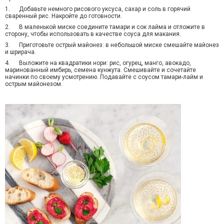
1.
Добавьте
немного
рисов
ого
уксус
а
, сахар и соль в горячий
сваренный рис. Накройте до готовности.
2.
В маленькой миске соедините тамари и сок лайма и отложите в
сторону, чтобы использовать в качестве соуса для макания.
3.
Приготовьте острый майонез: в небольшой миске смешайте майонез
и шрирача.
4.
Выложите
на
квадратики нори
:
рис, огурец, манго, авокадо,
маринованный имбирь, семена кунжута
. С
мешива
йте
и сочета
йте
начинки по своему усмотрению. Подавайте с соусом тамари-лайм и
острым майонезом.