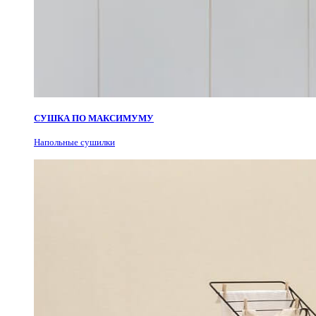
СУШКА ПО МАКСИМУМУ
Н
апольные сушилки