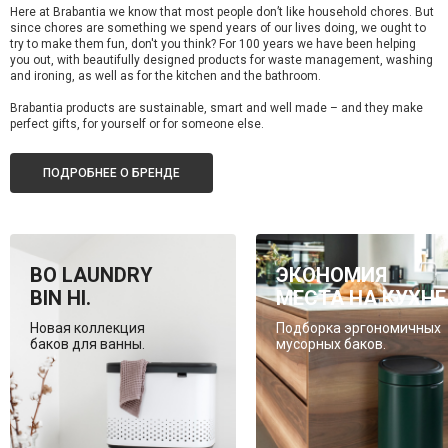
Here at Brabantia we know that most people don’t like household chores. But
since chores are something we spend years of our lives doing, we ought to
try to make them fun, don't you think? For 100 years we have been helping
you out, with beautifully designed products for waste management, washing
and ironing, as well as for the kitchen and the bathroom.
Brabantia products are sustainable, smart and well made – and they make
perfect gifts, for yourself or for someone else.
ПОДРОБНЕЕ О БРЕНДЕ
BO LAUNDRY
ЭКОНОМИЯ
BIN HI.
МЕСТА НА КУХНЕ
Новая коллекция
Подборка эргономичных
баков для ванны.
мусорных баков.