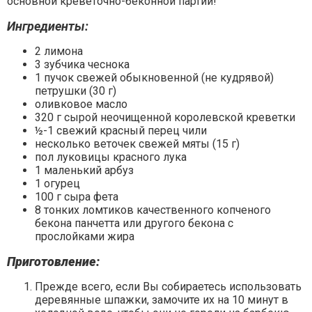
основной креветочно-беконной партии!
Ингредиенты
:
2 лимона
3 зубчика чеснока
1 пучок свежей обыкновенной (не кудрявой)
петрушки (30 г)
оливковое масло
320 г сырой неочищенной королевской креветки
½-1 свежий красный перец чили
несколько веточек свежей мяты (15 г)
пол луковицы красного лука
1 маленький арбуз
1 огурец
100 г сыра фета
8 тонких ломтиков качественного копченого
бекона панчетта или другого бекона с
прослойками жира
Приготовление:
Прежде всего, если Вы собираетесь использовать
деревянные шпажки, замочите их на 10 минут в