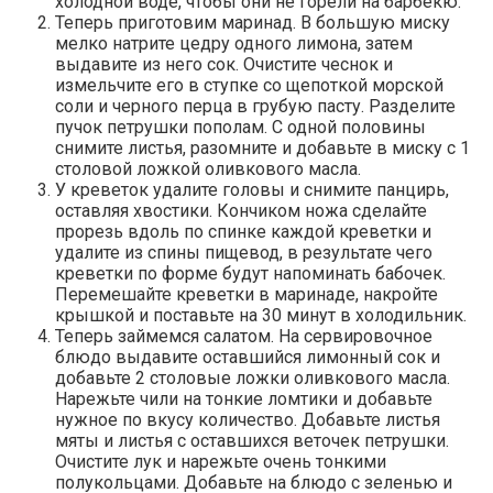
холодной воде, чтобы они не горели на барбекю.
Теперь приготовим маринад. В большую миску
мелко натрите цедру одного лимона, затем
выдавите из него сок. Очистите чеснок и
измельчите его в ступке со щепоткой морской
соли и черного перца в грубую пасту. Разделите
пучок петрушки пополам. С одной половины
снимите листья, разомните и добавьте в миску с 1
столовой ложкой оливкового масла.
У креветок удалите головы и снимите панцирь,
оставляя хвостики. Кончиком ножа сделайте
прорезь вдоль по спинке каждой креветки и
удалите из спины пищевод, в результате чего
креветки по форме будут напоминать бабочек.
Перемешайте креветки в маринаде, накройте
крышкой и поставьте на 30 минут в холодильник.
Теперь займемся салатом. На сервировочное
блюдо выдавите оставшийся лимонный сок и
добавьте 2 столовые ложки оливкового масла.
Нарежьте чили на тонкие ломтики и добавьте
нужное по вкусу количество. Добавьте листья
мяты и листья с оставшихся веточек петрушки.
Очистите лук и нарежьте очень тонкими
полукольцами. Добавьте на блюдо с зеленью и