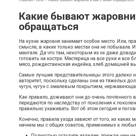
Какие бывают жаровни 
обращаться
На кухне жаровня занимает особое место. Или, пра
смысле, в каких только местах она не побывала. И 
мангале. Да что там, некоторым из нх даже довод
готовить на костре. Мастерица на все руки и все 
мясо, рождественская индейка, хлеб домашней вы
Самые лучшие представительницы этого далеко н
авторитет, поскольку сделаны они из тяжелых до
чугун, чугун с эмалевым покрытием, нержавеющая
Как правило, доживают они до очень почтенного в
передаются по наследству от поколения к поколен
правильно ухаживать. Вот об этом сегодня и погов
Конечно, правила ухода зависят от того, из каких
начнем мы с общих советов, применимых к любым
Полностью остудите изделие, прежде чем нал