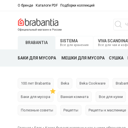
О бренде
Каталоги PDF
Подборки коллекций
SISTEMA
VIVA SCANDINA
BRABANTIA
Все для хранения
Все для чая и коф
БАКИ ДЛЯ МУСОРА
МЕШКИ ДЛЯ МУСОРА
СУШКА
100 лет Brabantia
Beka
Beka Cookware
Brabant
Баки для мусора
Ванная комната
Все для кухни
Полезные советы
Рецепты
Рецепты к масленице
Главная
Блог
Какие бывают жаровни и как с ними обращаться