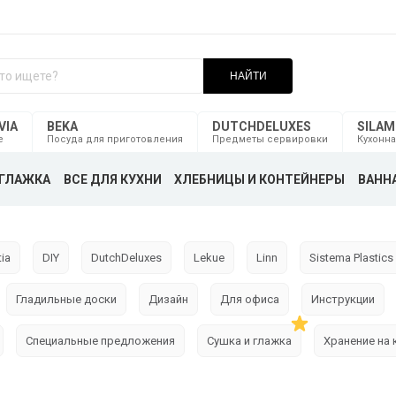
НАЙТИ
VIA
BEKA
DUTCHDELUXES
SILA
е
Посуда для приготовления
Предметы сервировки
Кухонна
ГЛАЖКА
ВСЕ ДЛЯ КУХНИ
ХЛЕБНИЦЫ И КОНТЕЙНЕРЫ
ВАННА
ia
DIY
DutchDeluxes
Lekue
Linn
Sistema Plastics
Гладильные доски
Дизайн
Для офиса
Инструкции
Специальные предложения
Сушка и глажка
Хранение на 