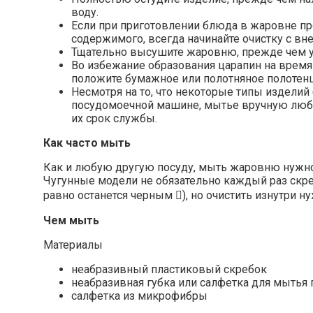
воду.
Если при приготовлении блюда в жаровне п
содержимого, всегда начинайте очистку с вн
Тщательно высушите жаровню, прежде чем у
Во избежание образования царапин на врем
положите бумажное или полотняное полотенц
Несмотря на то, что некоторые типы изделий
посудомоечной машине, мытье вручную люб
их срок службы.
Как часто мыть
Как и любую другую посуду, мыть жаровню нужно
Чугунные модели не обязательно каждый раз скрес
равно останется черным

), но очистить изнутри н
Чем мыть
Материалы
неабразивный пластиковый скребок
неабразивная губка или салфетка для мытья
салфетка из микрофибры