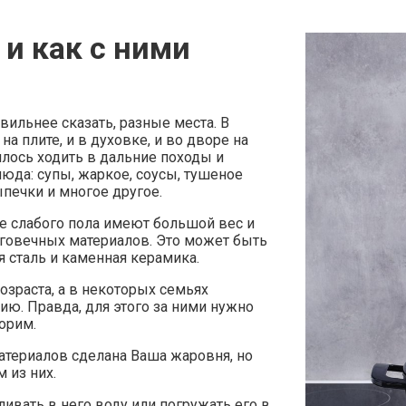
и как с ними
вильнее сказать, разные места. В
на плите, и в духовке, и во дворе на
илось ходить в дальние походы и
блюда: супы, жаркое, соусы, тушеное
печки и многое другое.
е слабого пола имеют большой вес и
лговечных материалов. Это может быть
 сталь и каменная керамика.
озраста, а в некоторых семьях
ию. Правда, для этого за ними нужно
орим.
 материалов сделана Ваша жаровня, но
 из них.
ивать в него воду или погружать его в