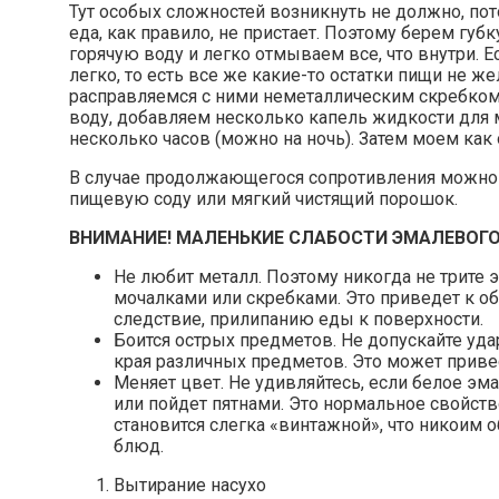
Тут особых сложностей возникнуть не должно, по
еда, как правило, не пристает. Поэтому берем губ
горячую воду и легко отмываем все, что внутри. Е
легко, то есть все же какие-то остатки пищи не 
расправляемся с ними неметаллическим скребко
воду, добавляем несколько капель жидкости для 
несколько часов (можно на ночь). Затем моем как
В случае продолжающегося сопротивления можно 
пищевую соду или мягкий чистящий порошок.
ВНИМАНИЕ! МАЛЕНЬКИЕ СЛАБОСТИ ЭМАЛЕВОГО
Не любит металл. Поэтому никогда не трите
мочалками или скребками. Это приведет к о
следствие, прилипанию еды к поверхности.
Боится острых предметов. Не допускайте уд
края различных предметов. Это может приве
Меняет цвет. Не удивляйтесь, если белое э
или пойдет пятнами. Это нормальное свойств
становится слегка «винтажной», что никоим о
блюд.
Вытирание насухо