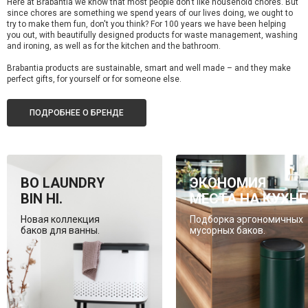
Here at Brabantia we know that most people don’t like household chores. But
since chores are something we spend years of our lives doing, we ought to
try to make them fun, don't you think? For 100 years we have been helping
you out, with beautifully designed products for waste management, washing
and ironing, as well as for the kitchen and the bathroom.
Brabantia products are sustainable, smart and well made – and they make
perfect gifts, for yourself or for someone else.
ПОДРОБНЕЕ О БРЕНДЕ
BO LAUNDRY
ЭКОНОМИЯ
BIN HI.
МЕСТА НА КУХНЕ
Новая коллекция
Подборка эргономичных
баков для ванны.
мусорных баков.