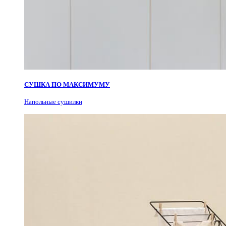
СУШКА ПО МАКСИМУМУ
Н
апольные сушилки