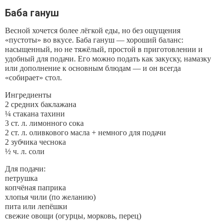
Баба гануш
Весной хочется более лёгкой еды, но без ощущения
«пустоты» во вкусе. Баба гануш — хороший баланс:
насыщенный, но не тяжёлый, простой в приготовлении и
удобный для подачи. Его можно подать как закуску, намазку
или дополнение к основным блюдам — и он всегда
«собирает» стол.
Ингредиенты
2 средних баклажана
¼ стакана тахини
3 ст. л. лимонного сока
2 ст. л. оливкового масла + немного для подачи
2 зубчика чеснока
½ ч. л. соли
Для подачи:
петрушка
копчёная паприка
хлопья чили (по желанию)
пита или лепёшки
свежие овощи (огурцы, морковь, перец)