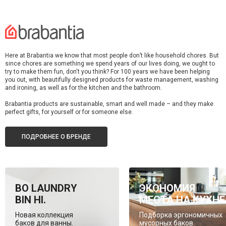
Here at Brabantia we know that most people don’t like household chores. But
since chores are something we spend years of our lives doing, we ought to
try to make them fun, don't you think? For 100 years we have been helping
you out, with beautifully designed products for waste management, washing
and ironing, as well as for the kitchen and the bathroom.
Brabantia products are sustainable, smart and well made – and they make
perfect gifts, for yourself or for someone else.
ПОДРОБНЕЕ О БРЕНДЕ
BO LAUNDRY
ЭКОНОМИЯ
BIN HI.
МЕСТА НА КУХНЕ
Новая коллекция
Подборка эргономичных
баков для ванны.
мусорных баков.