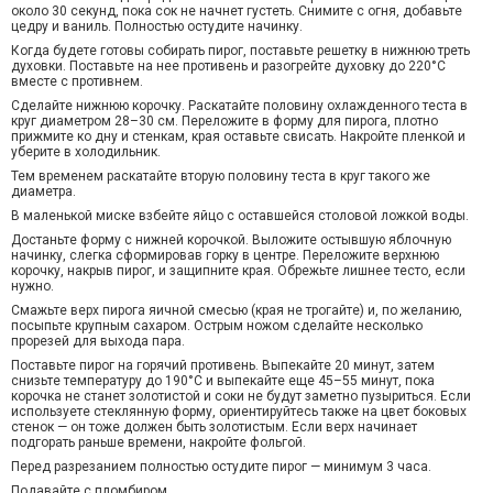
около 30 секунд, пока сок не начнет густеть. Снимите с огня, добавьте
цедру и ваниль. Полностью остудите начинку.
Когда будете готовы собирать пирог, поставьте решетку в нижнюю треть
духовки. Поставьте на нее противень и разогрейте духовку до 220°C
вместе с противнем.
Сделайте нижнюю корочку. Раскатайте половину охлажденного теста в
круг диаметром 28–30 см. Переложите в форму для пирога, плотно
прижмите ко дну и стенкам, края оставьте свисать. Накройте пленкой и
уберите в холодильник.
Тем временем раскатайте вторую половину теста в круг такого же
диаметра.
В маленькой миске взбейте яйцо с оставшейся столовой ложкой воды.
Достаньте форму с нижней корочкой. Выложите остывшую яблочную
начинку, слегка сформировав горку в центре. Переложите верхнюю
корочку, накрыв пирог, и защипните края. Обрежьте лишнее тесто, если
нужно.
Смажьте верх пирога яичной смесью (края не трогайте) и, по желанию,
посыпьте крупным сахаром. Острым ножом сделайте несколько
прорезей для выхода пара.
Поставьте пирог на горячий противень. Выпекайте 20 минут, затем
снизьте температуру до 190°C и выпекайте еще 45–55 минут, пока
корочка не станет золотистой и соки не будут заметно пузыриться. Если
используете стеклянную форму, ориентируйтесь также на цвет боковых
стенок — он тоже должен быть золотистым. Если верх начинает
подгорать раньше времени, накройте фольгой.
Перед разрезанием полностью остудите пирог — минимум 3 часа.
Подавайте с пломбиром.