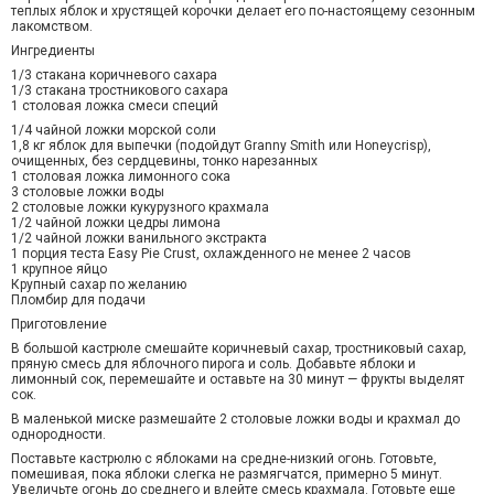
теплых яблок и хрустящей корочки делает его по-настоящему сезонным
лакомством.
Ингредиенты
1/3 стакана коричневого сахара
1/3 стакана тростникового сахара
1 столовая ложка смеси специй
1/4 чайной ложки морской соли
1,8 кг яблок для выпечки (подойдут Granny Smith или Honeycrisp),
очищенных, без сердцевины, тонко нарезанных
1 столовая ложка лимонного сока
3 столовые ложки воды
2 столовые ложки кукурузного крахмала
1/2 чайной ложки цедры лимона
1/2 чайной ложки ванильного экстракта
1 порция теста Easy Pie Crust, охлажденного не менее 2 часов
1 крупное яйцо
Крупный сахар по желанию
Пломбир для подачи
Приготовление
В большой кастрюле смешайте коричневый сахар, тростниковый сахар,
пряную смесь для яблочного пирога и соль. Добавьте яблоки и
лимонный сок, перемешайте и оставьте на 30 минут — фрукты выделят
сок.
В маленькой миске размешайте 2 столовые ложки воды и крахмал до
однородности.
Поставьте кастрюлю с яблоками на средне-низкий огонь. Готовьте,
помешивая, пока яблоки слегка не размягчатся, примерно 5 минут.
Увеличьте огонь до среднего и влейте смесь крахмала. Готовьте еще