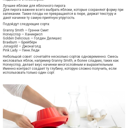
Лучшие яблоки для яблочного пирога
Для пирога важнее всего выбрать яблоки, которые сохраняют форму при
запекании. Такие плоды не превращаются в пюре, держат текстуру и
дают начинке ту самую приятную упругость.
Подойдут следующие сорта:
Granny Smith — Грэнни Смит
Honeycrisp — Ханикрисп
Golden Delicious — Голден Делишес
Braeburn — Брейбёрн
Jonagold — Джонаголд
Pink Lady — Пинк Леди
Небольшой совет: сочетайте несколько сортов одновременно. Смесь
кисловатых яблок, например Granny Smith, и более сладких, таких как
Honeycrisp, делает вкус начинки многослойным и выразительным.
Именно контраст создает ту глубину, которую сложно получить, если
использовать только один сорт.