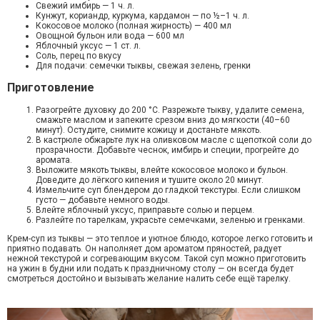
Свежий имбирь — 1 ч. л.
Кунжут, кориандр, куркума, кардамон — по ½–1 ч. л.
Кокосовое молоко (полная жирность) — 400 мл
Овощной бульон или вода — 600 мл
Яблочный уксус — 1 ст. л.
Соль, перец по вкусу
Для подачи: семечки тыквы, свежая зелень, гренки
Приготовление
Разогрейте духовку до 200 °C. Разрежьте тыкву, удалите семена,
смажьте маслом и запеките срезом вниз до мягкости (40–60
минут). Остудите, снимите кожицу и достаньте мякоть.
В кастрюле обжарьте лук на оливковом масле с щепоткой соли до
прозрачности. Добавьте чеснок, имбирь и специи, прогрейте до
аромата.
Выложите мякоть тыквы, влейте кокосовое молоко и бульон.
Доведите до лёгкого кипения и тушите около 20 минут.
Измельчите суп блендером до гладкой текстуры. Если слишком
густо — добавьте немного воды.
Влейте яблочный уксус, приправьте солью и перцем.
Разлейте по тарелкам, украсьте семечками, зеленью и гренками.
Крем-суп из тыквы — это теплое и уютное блюдо, которое легко готовить и
приятно подавать. Он наполняет дом ароматом пряностей, радует
нежной текстурой и согревающим вкусом. Такой суп можно приготовить
на ужин в будни или подать к праздничному столу — он всегда будет
смотреться достойно и вызывать желание налить себе ещё тарелку.