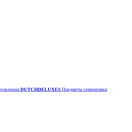
отовления
DUTCHDELUXES
Предметы сервировки