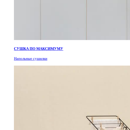
СУШКА ПО МАКСИМУМУ
Н
апольные сушилки