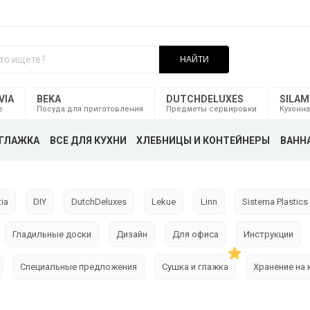
НАЙТИ
VIA
BEKA
DUTCHDELUXES
SILA
е
Посуда для приготовления
Предметы сервировки
Кухонна
ГЛАЖКА
ВСЕ ДЛЯ КУХНИ
ХЛЕБНИЦЫ И КОНТЕЙНЕРЫ
ВАННА
ia
DIY
DutchDeluxes
Lekue
Linn
Sistema Plastics
Гладильные доски
Дизайн
Для офиса
Инструкции
Специальные предложения
Сушка и глажка
Хранение на 