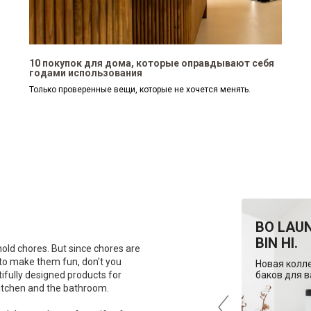
10 покупок для дома, которые оправдывают себя
годами использования
Только проверенные вещи, которые не хочется менять.
RY
ЭКОНОМИЯ
BO LAU
МЕСТА НА КУХНЕ.
BIN HI.
old chores. But since chores are
 to make them fun, don't you
ия
Подборка эргономичных
Новая колл
ifully designed products for
ы.
мусорных баков.
баков для в
itchen and the bathroom.