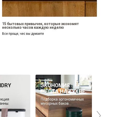
15 бытовых привычек, которые экономят
несколько часов каждую неделю
Все проще, чес вы думаете
NDRY
ЭКОНОМИЯ
BO L
МЕСТА НА КУХНЕ.
BIN HI
екция
Подборка эргономичных
Новая к
анны.
мусорных баков.
баков д