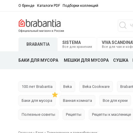
О бренде
Каталоги PDF
Подборки коллекций
SISTEMA
VIVA SCANDINA
BRABANTIA
Все для хранения
Все для чая и коф
БАКИ ДЛЯ МУСОРА
МЕШКИ ДЛЯ МУСОРА
СУШКА
100 лет Brabantia
Beka
Beka Cookware
Brabant
Баки для мусора
Ванная комната
Все для кухни
Полезные советы
Рецепты
Рецепты к масленице
Главная
Блог
Термокружки и термобутылки: