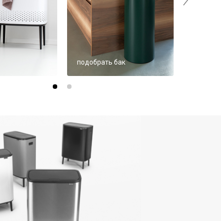
подобрать бак
смотрет