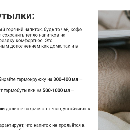
утылки:
 горячий напиток, будь то чай, кофе
 сохранить тепло напитков на
оездку комфортнее. Это
ным дополнением как дома, так и в
бирайте термокружку на
300-400 мл
—
ут термобутылки на
500-1000 мл
—
ли
дольше сохраняют тепло, устойчивы к
рантирует, что напиток не прольётся в