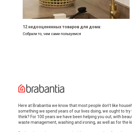
12 недооцененных товаров для дома:
Собрали то, чем сами пользуемся
BO LAUND
BIN HI.
Here at Brabantia we know that most people don’t like househ
something we spend years of our lives doing, we ought to try
Новая коллекц
think? For 100 years we have been helping you out, with beaut
баков для ванн
waste management, washing and ironing, as well as for the k