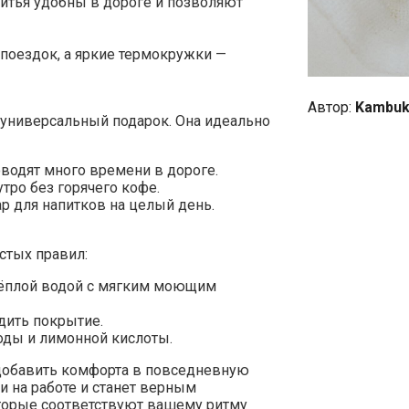
питья удобны в дороге и позволяют
поездок, а яркие термокружки —
Автор:
Kambuk
 универсальный подарок. Она идеально
оводят много времени в дороге.
тро без горячего кофе.
р для напитков на целый день.
стых правил:
тёплой водой с мягким моющим
дить покрытие.
оды и лимонной кислоты.
б добавить комфорта в повседневную
ли на работе и станет верным
оторые соответствуют вашему ритму