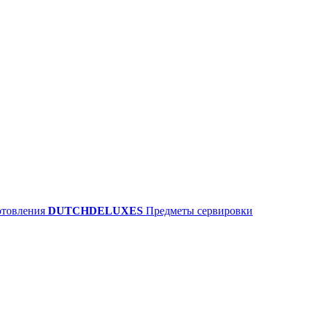
отовления
DUTCHDELUXES
Предметы сервировки