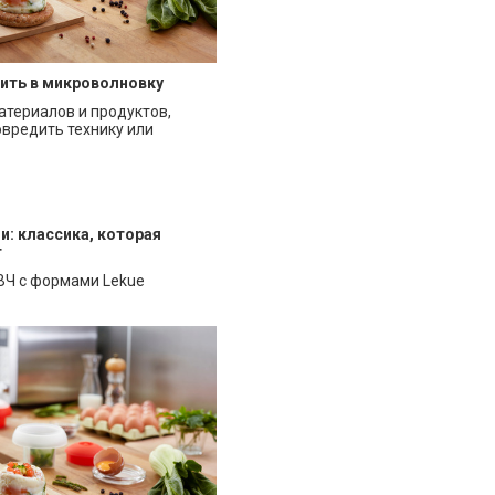
вить в микроволновку
атериалов и продуктов,
овредить технику или
и: классика, которая
т
ВЧ с формами Lekue