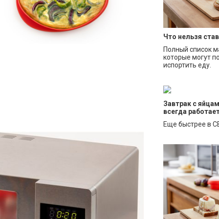
Что нельзя ста
Полный список м
которые могут п
испортить еду.
Завтрак с яйцам
всегда работае
Еще быстрее в С