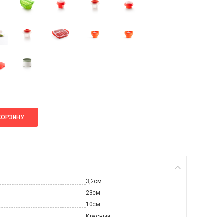
КОРЗИНУ
3,2см
23см
10см
Красный