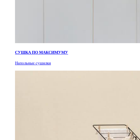
СУШКА ПО МАКСИМУМУ
Н
апольные сушилки