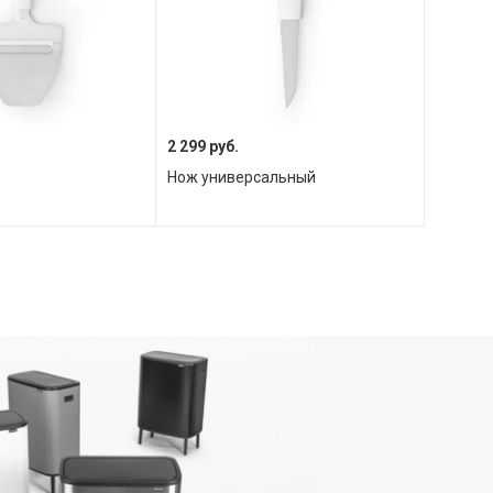
2 299 руб.
а
Нож универсальный