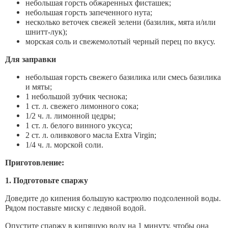
небольшая горсть обжаренных фисташек;
небольшая горсть запеченного нута;
несколько веточек свежей зелени (базилик, мята и/или
шнитт-лук);
морская соль и свежемолотый черный перец по вкусу.
Для заправки
небольшая горсть свежего базилика или смесь базилика
и мяты;
1 небольшой зубчик чеснока;
1 ст. л. свежего лимонного сока;
1/2 ч. л. лимонной цедры;
1 ст. л. белого винного уксуса;
2 ст. л. оливкового масла Extra Virgin;
1/4 ч. л. морской соли.
Приготовление:
1. Подготовьте спаржу
Доведите до кипения большую кастрюлю подсоленной воды.
Рядом поставьте миску с ледяной водой.
Опустите спаржу в кипящую воду на 1 минуту, чтобы она