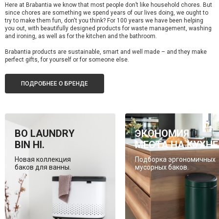
Here at Brabantia we know that most people don’t like household chores. But
since chores are something we spend years of our lives doing, we ought to
try to make them fun, don't you think? For 100 years we have been helping
you out, with beautifully designed products for waste management, washing
and ironing, as well as for the kitchen and the bathroom.
Brabantia products are sustainable, smart and well made – and they make
perfect gifts, for yourself or for someone else.
ПОДРОБНЕЕ О БРЕНДЕ
BO LAUNDRY
ЭКОНОМИЯ
BIN HI.
МЕСТА НА КУХНЕ
Новая коллекция
Подборка эргономичных
баков для ванны.
мусорных баков.