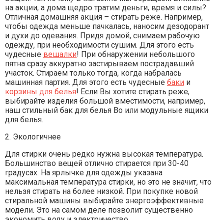
на акции, а дома щедро тратим деньги, время и силы?
Отличная домашняя акция – стирать реже. Например,
чтобы одежда меньше пачкалась, наносим дезодорант
и духи до одевания. Придя домой, снимаем рабочую
одежду, при необходимости сушим. Для этого есть
чудесные
вешалки
! При обнаружении небольшого
пятна сразу аккуратно застирываем пострадавший
участок. Стираем только тогда, когда набралась
машинная партия. Для этого есть чудесные
баки
и
корзины для белья
! Если Вы хотите стирать реже,
выбирайте изделия большой вместимости, например,
наш стильный бак для белья
Bo
или модульные ящики
для белья.
2. Экологичнее
Для стирки очень редко нужна высокая температура.
Большинство вещей отлично стирается при 30-40
градусах. На ярлычке для одежды указана
максимальная температура стирки, но это не значит, что
нельзя стирать на более низкой. При покупке новой
стиральной машины выбирайте энергоэффективные
модели. Это на самом деле позволит существенно
экономить воду и электричество.