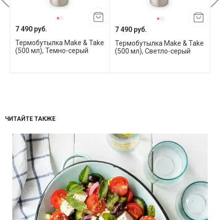
7 490 руб.
7 490 руб.
7
Термобутылка Make & Take
To
Термобутылка Make & Take
Т
(500 мл), Темно-серый
(500 мл), Светло-серый
(
с
ЧИТАЙТЕ ТАКЖЕ