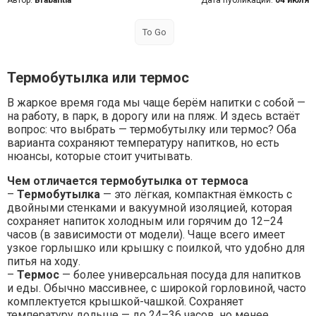
Автор:
Brabantia
Дата публикации:
04 июля
To Go
Термобутылка или термос
В жаркое время года мы чаще берём напитки с собой —
на работу, в парк, в дорогу или на пляж. И здесь встаёт
вопрос: что выбрать — термобутылку или термос? Оба
варианта сохраняют температуру напитков, но есть
нюансы, которые стоит учитывать.
Чем отличается термобутылка от термоса
–
Термобутылка
— это лёгкая, компактная ёмкость с
двойными стенками и вакуумной изоляцией, которая
сохраняет напиток холодным или горячим до 12–24
часов (в зависимости от модели). Чаще всего имеет
узкое горлышко или крышку с поилкой, что удобно для
питья на ходу.
–
Термос
— более универсальная посуда для напитков
и еды. Обычно массивнее, с широкой горловиной, часто
комплектуется крышкой-чашкой. Сохраняет
температуру дольше — до 24–36 часов, но менее