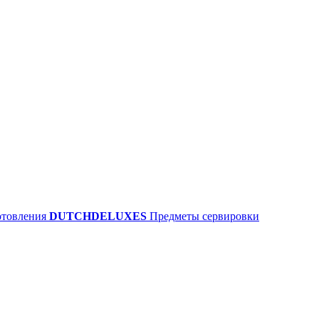
отовления
DUTCHDELUXES
Предметы сервировки