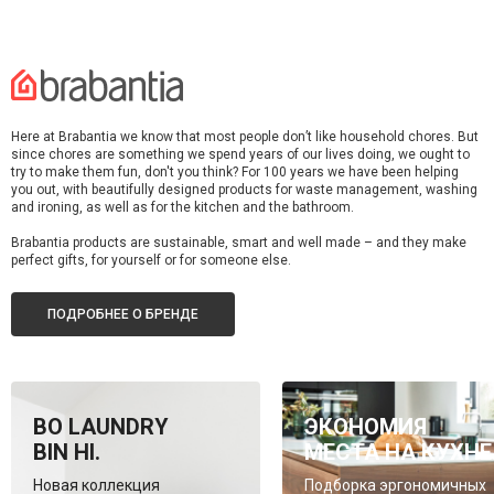
Here at Brabantia we know that most people don’t like household chores. But
since chores are something we spend years of our lives doing, we ought to
try to make them fun, don't you think? For 100 years we have been helping
you out, with beautifully designed products for waste management, washing
and ironing, as well as for the kitchen and the bathroom.
Brabantia products are sustainable, smart and well made – and they make
perfect gifts, for yourself or for someone else.
ПОДРОБНЕЕ О БРЕНДЕ
BO LAUNDRY
ЭКОНОМИЯ
BIN HI.
МЕСТА НА КУХНЕ
Новая коллекция
Подборка эргономичных