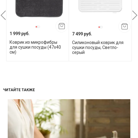
1 999 руб.
7 499 руб.
7
Коврик из микрофибры
Силиконовый коврик для
С
для сушки посуды (47x40
сушки посуды, Светло-
с
см)
серый
с
ЧИТАЙТЕ ТАКЖЕ