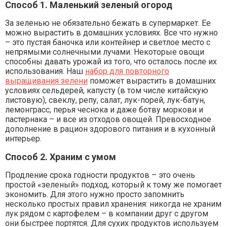
Способ 1. Маленький зеленый огород
За зеленью не обязательно бежать в супермаркет. Ее
можно вырастить в домашних условиях. Все что нужно
– это пустая баночка или контейнер и светлое место с
непрямыми солнечными лучами. Некоторые овощи
способны давать урожай из того, что осталось после их
использования. Наш
набор для повторного
выращивания зелени
поможет вырастить в домашних
условиях сельдерей, капусту (в том числе китайскую
листовую), свеклу, репу, салат, лук-порей, лук-батун,
лемонграсс, перья чеснока и даже ботву моркови и
пастернака – и все из отходов овощей. Превосходное
дополнение в рацион здорового питания и в кухонный
интерьер.
Способ 2. Храним с умом
Продление срока годности продуктов – это очень
простой «зеленый» подход, который к тому же помогает
экономить. Для этого нужно просто запомнить
несколько простых правил хранения: никогда не храним
лук рядом с картофелем – в компании друг с другом
они быстрее портятся. Для сухих продуктов используем