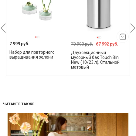
7 999 руб.
79 990 руб.
67 992 руб.
3
Набор для повторного
Двухсекционный
К
выращивания зелени
мусорный бак Touch Bin
п
New (10/23 л), Стальной
к
матовый
м
ЧИТАЙТЕ ТАКЖЕ