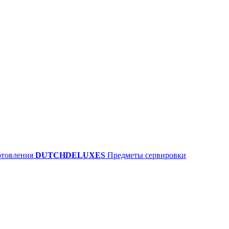
отовления
DUTCHDELUXES
Предметы сервировки