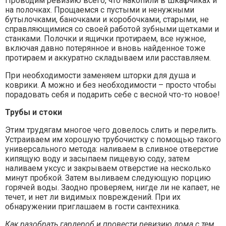
Проводим ревизию всего, что накопили в шкафчиках и
на полочках. Прощаемся с пустыми и ненужными
бутылочками, баночками и коробочками, старыми, не
справляющимися со своей работой зубными щетками и
станками. Полочки и ящички протираем, все нужное,
включая давно потерянное и вновь найденное тоже
протираем и аккуратно складываем или расставляем.
При необходимости заменяем шторки для душа и
коврики. А можно и без необходимости – просто чтобы
порадовать себя и подарить себе с весной что-то новое!
Трубы и стоки
Этим трудягам многое чего довелось слить и перелить.
Устраиваем им хорошую трубочистку с помощью такого
универсального метода: наливаем в сливное отверстие
кипящую воду и засыпаем пищевую соду, затем
наливаем уксус и закрываем отверстие на несколько
минут пробкой. Затем выливаем следующую порцию
горячей воды. Заодно проверяем, нигде ли не капает, не
течет, и нет ли видимых повреждений. При их
обнаружении приглашаем в гости сантехника.
Как разобрать гардероб и провести ревизию дома с тем,