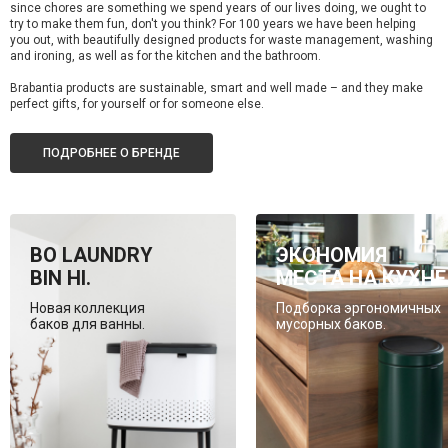
since chores are something we spend years of our lives doing, we ought to
try to make them fun, don't you think? For 100 years we have been helping
you out, with beautifully designed products for waste management, washing
and ironing, as well as for the kitchen and the bathroom.
Brabantia products are sustainable, smart and well made – and they make
perfect gifts, for yourself or for someone else.
ПОДРОБНЕЕ О БРЕНДЕ
BO LAUNDRY
ЭКОНОМИЯ
BIN HI.
МЕСТА НА КУХНЕ
Новая коллекция
Подборка эргономичных
баков для ванны.
мусорных баков.