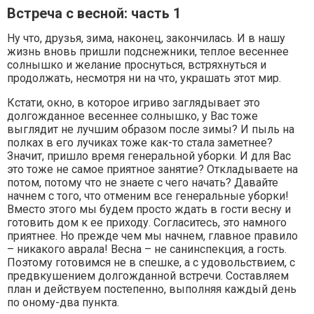
Встреча с весной: часть 1
Ну что, друзья, зима, наконец, закончилась. И в нашу
жизнь вновь пришли подснежники, теплое весеннее
солнышко и желание проснуться, встряхнуться и
продолжать, несмотря ни на что, украшать этот мир.
Кстати, окно, в которое игриво заглядывает это
долгожданное весеннее солнышко, у Вас тоже
выглядит не лучшим образом после зимы? И пыль на
полках в его лучиках тоже как-то стала заметнее?
Значит, пришло время генеральной уборки. И для Вас
это тоже не самое приятное занятие? Откладываете на
потом, потому что не знаете с чего начать? Давайте
начнем с того, что отменим все генеральные уборки!
Вместо этого мы будем просто ждать в гости весну и
готовить дом к ее приходу. Согласитесь, это намного
приятнее. Но прежде чем мы начнем, главное правило
– никакого аврала! Весна – не санинспекция, а гость.
Поэтому готовимся не в спешке, а с удовольствием, с
предвкушением долгожданной встречи. Составляем
план и действуем постепенно, выполняя каждый день
по оному-два пункта.