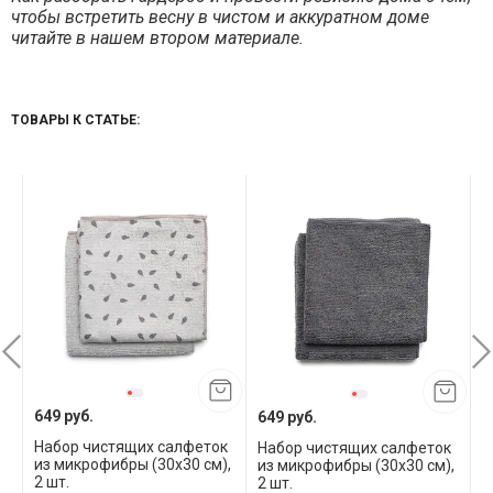
чтобы встретить весну в чистом и аккуратном доме
читайте в нашем втором материале.
ТОВАРЫ К СТАТЬЕ:
649 руб.
649 руб.
1
Набор чистящих салфеток
к
Набор чистящих салфеток
Н
из микрофибры (30x30 см),
,
из микрофибры (30x30 см),
и
2 шт.
2 шт.
3