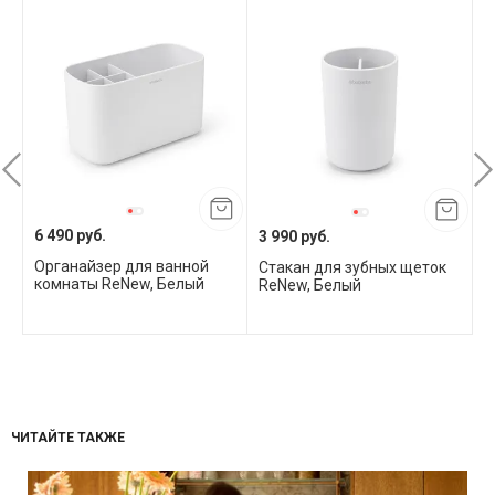
6 490 руб.
3 990 руб.
9
Органайзер для ванной
Стакан для зубных щеток
Н
комнаты ReNew, Белый
ReNew, Белый
в
п
ЧИТАЙТЕ ТАКЖЕ