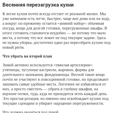
Весенняя перезагрузка кухни
К весне кухня почти всегда отстает от реальной жизни. Мы
уже начинаем есть легче, быстрее, чаще вне дома или на ходу,
а вокруг по-прежнему остается «зимний набор»: объемная
посуда, вещи для долгой готовки, перегруженные шкафы. В
итоге готовить становится неудобно — не потому что мало
места, а потому что все лежит не под текущие задачи. Здесь
не нужна уборка, достаточно один раз пересобрать кухню под
новый ритм.
Что убрать на второй план
Зимой активно используется «тяжелая артиллерия»:
утятницы, чугунные кастрюли, жаровни, формы для
длительного запекания, фондюшницы. Весной такие вещи
почти не участвуют в повседневной готовке, но продолжают
занимать самые удобные места. Логичнее не избавляться от
них, а просто сместить — убрать в глубину шкафов, на
верхние полки, туда, куда не приходится лезть каждый день.
Это простая ротация, но именно она освобождает кухню под
текущие сценарии и убирает ощущение перегруженности.
Что должно оказаться под рукой