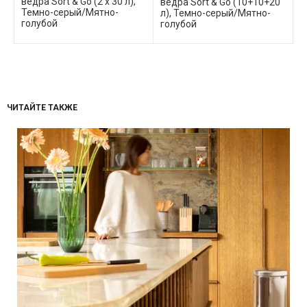
ведра Sort & Go (2 x 30 л),
ведра Sort & Go (10+10+20
в
Темно-серый/Мятно-
-
л), Темно-серый/Мятно-
Т
голубой
голубой
г
ЧИТАЙТЕ ТАКЖЕ