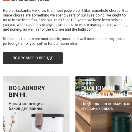
Here at Brabantia we know that most people don’t like household chores. But
since chores are something we spend years of our lives doing, we ought to
try to make them fun, don't you think? For 100 years we have been helping
you out, with beautifully designed products for waste management, washing
and ironing, as well as for the kitchen and the bathroom.
Brabantia products are sustainable, smart and well made – and they make
perfect gifts, for yourself or for someone else.
ПОДРОБНЕЕ О БРЕНДЕ
BO LAUNDRY
ЭКОНОМИЯ
BIN HI.
МЕСТА НА КУХНЕ
Новая коллекция
Подборка эргономичных
баков для ванны.
мусорных баков.