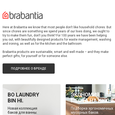
Here at Brabantia we know that most people don’t like household chores. But
since chores are something we spend years of our lives doing, we ought to
try to make them fun, don't you think? For 100 years we have been helping
you out, with beautifully designed products for waste management, washing
and ironing, as well as for the kitchen and the bathroom.
Brabantia products are sustainable, smart and well made – and they make
perfect gifts, for yourself or for someone else.
ПОДРОБНЕЕ О БРЕНДЕ
BO LAUNDRY
ЭКОНОМИЯ
BIN HI.
МЕСТА НА КУХНЕ
Новая коллекция
Подборка эргономичных
баков для ванны.
мусорных баков.