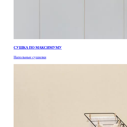
СУШКА ПО МАКСИМУМУ
Н
апольные сушилки